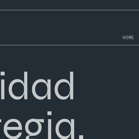
HOME
vidad
tegia.