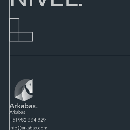
Arkabas
+51 982 334 829
info@arkabas.com